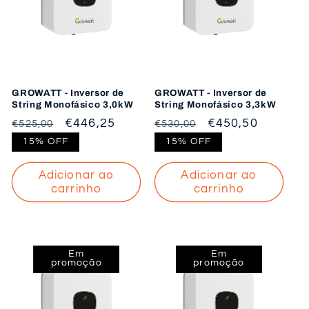
GROWATT - Inversor de
GROWATT - Inversor de
String Monofásico 3,0kW
String Monofásico 3,3kW
Preço
Preço
€446,25
Preço
Preço
€450,50
€525,00
€530,00
normal
de
normal
de
15% OFF
15% OFF
saldo
saldo
Adicionar ao
Adicionar ao
carrinho
carrinho
Em
Em
promoção
promoção