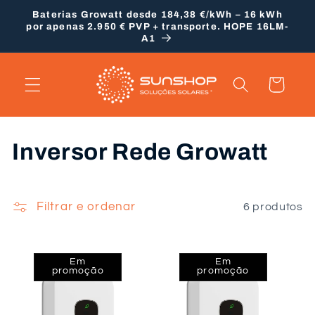
Saltar
Baterias Growatt desde 184,38 €/kWh – 16 kWh
para o
por apenas 2.950 € PVP + transporte. HOPE 16LM-
conteúdo
A1
Carrinho
C
Inversor Rede Growatt
o
l
Filtrar e ordenar
6 produtos
e
ç
Em
Em
promoção
promoção
ã