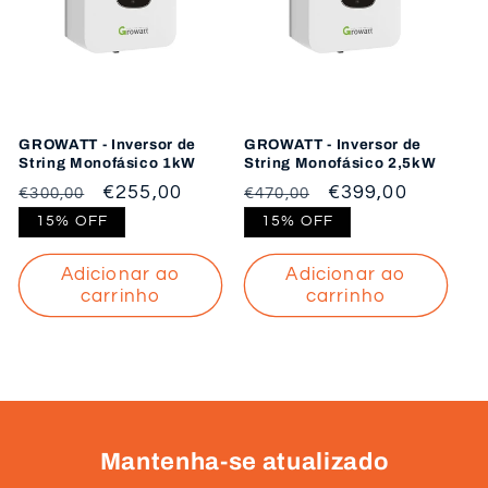
GROWATT - Inversor de
GROWATT - Inversor de
String Monofásico 1kW
String Monofásico 2,5kW
Preço
Preço
€255,00
Preço
Preço
€399,00
€300,00
€470,00
normal
de
normal
de
15% OFF
15% OFF
saldo
saldo
Adicionar ao
Adicionar ao
carrinho
carrinho
Mantenha-se atualizado