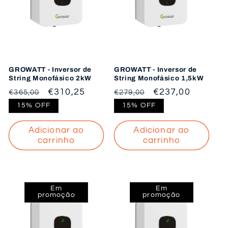
o
:
GROWATT - Inversor de
GROWATT - Inversor de
String Monofásico 2kW
String Monofásico 1,5kW
Preço
Preço
€310,25
Preço
Preço
€237,00
€365,00
€279,00
normal
de
normal
de
15% OFF
15% OFF
saldo
saldo
Adicionar ao
Adicionar ao
carrinho
carrinho
Em
Em
promoção
promoção