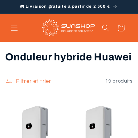
et
🚛 Livraison gratuite à partir de 2 500 €
passer
au
contenu
Panier
C
Onduleur hybride Huawei
o
l
Filtrer et trier
19 produits
l
e
c
t