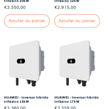
trifásico 20kW
trifásico 12kW
Prix
€3.550,00
Prix
€2.915,00
habituel
habituel
Ajouter au panier
Ajouter au panier
HUAWEI - Inversor híbrido
HUAWEI - Inversor híbrido
trifásico 15kW
trifásico 17kW
Prix
€3.360,00
Prix
€3.359,00