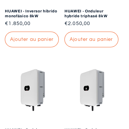
HUAWEI - Inversor híbrido
HUAWEI - Onduleur
monofásico 8kW
hybride triphasé 8kW
Prix
€1.850,00
Prix
€2.050,00
habituel
habituel
Ajouter au panier
Ajouter au panier