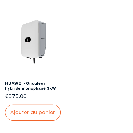
HUAWEI - Onduleur
hybride monophasé 3kW
Prix
€875,00
habituel
Ajouter au panier