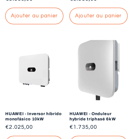
habituel
habituel
Ajouter au panier
Ajouter au panier
HUAWEI - Inversor híbrido
HUAWEI - Onduleur
monofásico 10kW
hybride triphasé 6kW
Prix
€2.025,00
Prix
€1.735,00
habituel
habituel