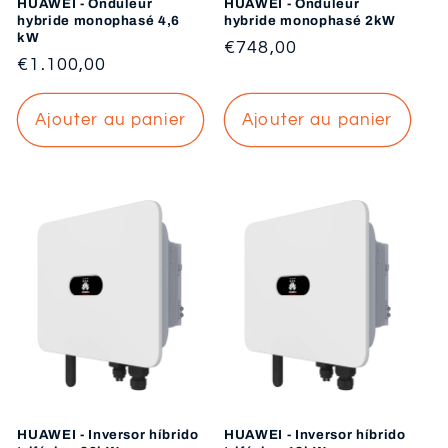
HUAWEI - Onduleur
HUAWEI - Onduleur
hybride monophasé 4,6
hybride monophasé 2kW
kW
Prix
€748,00
Prix
€1.100,00
habituel
habituel
Ajouter au panier
Ajouter au panier
HUAWEI - Inversor híbrido
HUAWEI - Inversor híbrido