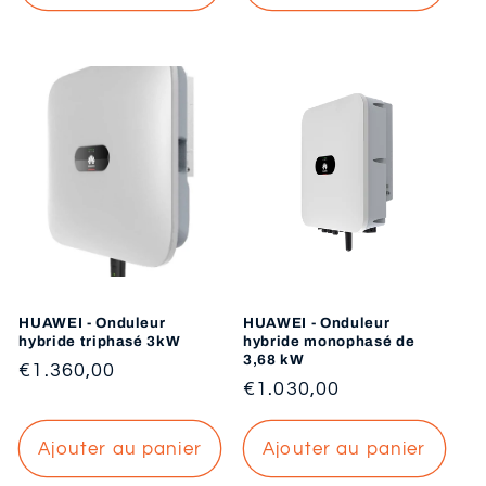
HUAWEI - Onduleur
HUAWEI - Onduleur
hybride triphasé 3kW
hybride monophasé de
3,68 kW
Prix
€1.360,00
Prix
€1.030,00
habituel
habituel
Ajouter au panier
Ajouter au panier