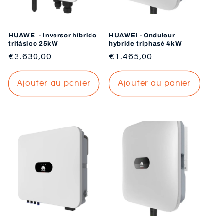
HUAWEI - Inversor híbrido
HUAWEI - Onduleur
trifásico 25kW
hybride triphasé 4kW
Prix
€3.630,00
Prix
€1.465,00
habituel
habituel
Ajouter au panier
Ajouter au panier