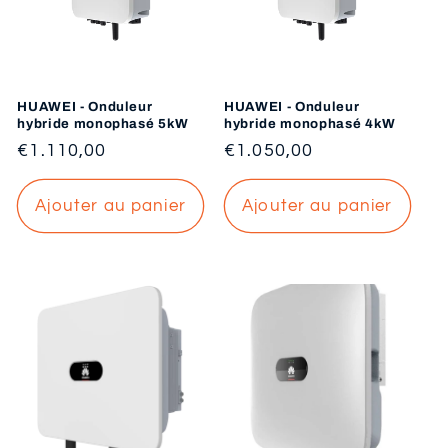
i
o
n
HUAWEI - Onduleur
HUAWEI - Onduleur
hybride monophasé 5kW
hybride monophasé 4kW
:
Prix
€1.110,00
Prix
€1.050,00
habituel
habituel
Ajouter au panier
Ajouter au panier