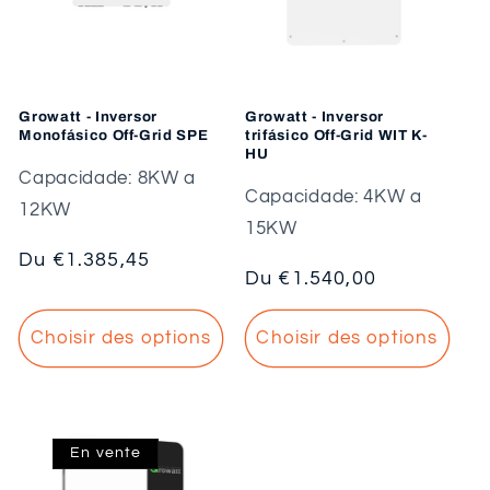
i
o
n
Growatt - Inversor
Growatt - Inversor
Monofásico Off-Grid SPE
trifásico Off-Grid WIT K-
HU
:
Capacidade: 8KW a
Capacidade: 4KW a
12KW
15KW
Prix
Du €1.385,45
Prix
Du €1.540,00
habituel
habituel
Choisir des options
Choisir des options
En vente