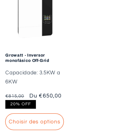
Growatt - Inversor
monofásico Off-Grid
Capacidade: 3.5KW a
6KW
Prix
Prix
Du €650,00
€815,00
habituel
promotionnel
20% OFF
Choisir des options