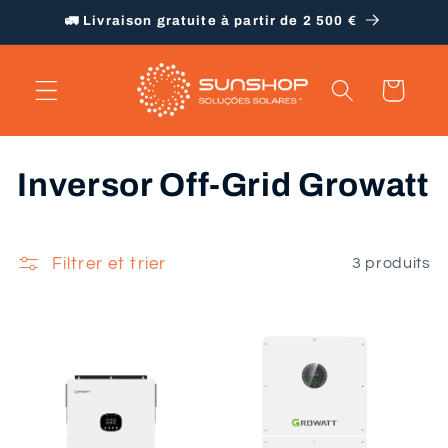
et
🚛 Livraison gratuite à partir de 2 500 €
passer
au
contenu
Panier
C
Inversor Off-Grid Growatt
o
l
Filtrer et trier
3 produits
l
e
c
t