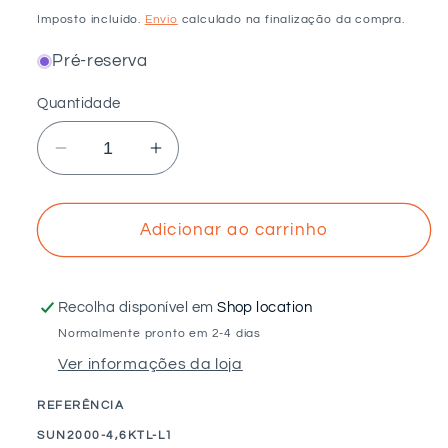
normal
Imposto incluído.
Envio
calculado na finalização da compra.
Pré-reserva
Quantidade
Diminuir
Aumentar
a
a
quantidade
quantidade
de
de
Adicionar ao carrinho
HUAWEI
HUAWEI
-
-
Inversor
Inversor
Recolha disponível em
Shop location
híbrido
híbrido
Normalmente pronto em 2-4 dias
monofásico
monofásico
Ver informações da loja
4,6kW
4,6kW
REFERÊNCIA
SKU:
SUN2000-4,6KTL-L1