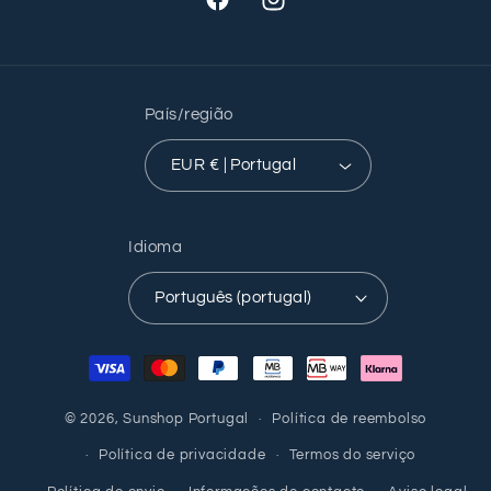
Facebook
Instagram
País/região
EUR € | Portugal
Idioma
Português (portugal)
Métodos
de
pagamento
© 2026,
Sunshop Portugal
Política de reembolso
Política de privacidade
Termos do serviço