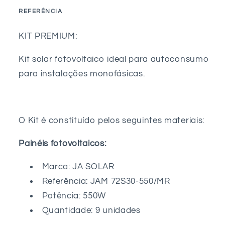
Autoconsumo
Autoconsumo
REFERÊNCIA
4950W
4950W
SKU:
–
–
KIT PREMIUM:
Monofásico
Monofásico
-
-
Kit solar fotovoltaico ideal para autoconsumo
Huawei
Huawei
para instalações monofásicas.
O Kit é constituído pelos seguintes materiais:
Painéis fotovoltaicos:
Marca: JA SOLAR
Referência: JAM 72S30-550/MR
Potência: 550W
Quantidade: 9 unidades