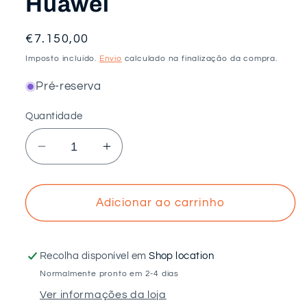
Huawei
Preço
€7.150,00
normal
Imposto incluído.
Envio
calculado na finalização da compra.
Pré-reserva
Quantidade
Diminuir
Aumentar
a
a
quantidade
quantidade
de
de
Adicionar ao carrinho
Kit
Kit
com
com
acumulação
acumulação
Recolha disponível em
Shop location
de
de
Normalmente pronto em 2-4 dias
5kW
5kW
Ver informações da loja
–
–