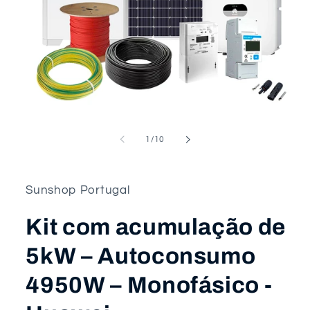
Abrir
conteúdo
multimédia
de
1
/
10
1
em
modal
Sunshop Portugal
Kit com acumulação de
5kW – Autoconsumo
4950W – Monofásico -