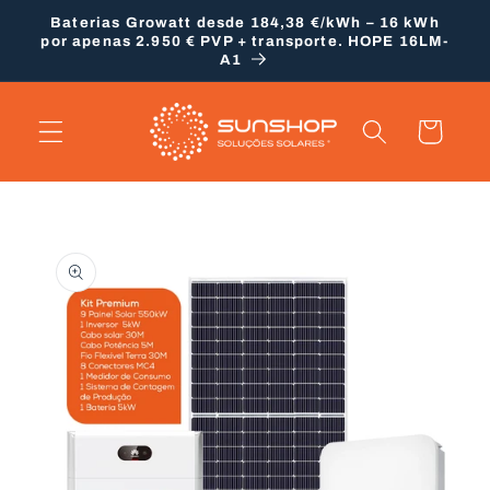
Saltar
Baterias Growatt desde 184,38 €/kWh – 16 kWh
para o
por apenas 2.950 € PVP + transporte. HOPE 16LM-
conteúdo
A1
Carrinho
Saltar para
a
informação
do produto