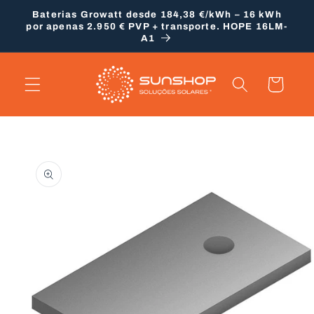
Saltar
Baterias Growatt desde 184,38 €/kWh – 16 kWh
para o
por apenas 2.950 € PVP + transporte. HOPE 16LM-
conteúdo
A1
Carrinho
Saltar para
a
informação
do produto