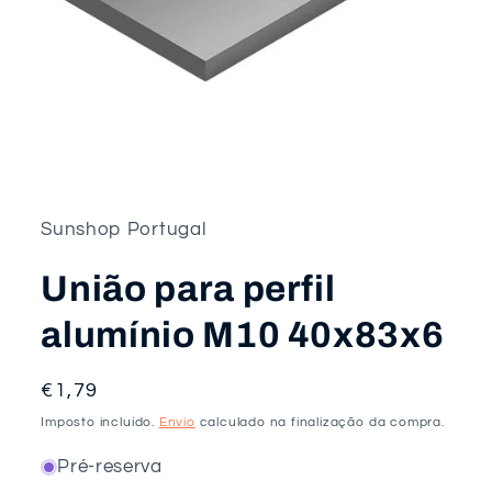
Abrir
conteúdo
multimédia
1
em
Sunshop Portugal
modal
União para perfil
alumínio M10 40x83x6
Preço
€1,79
normal
Imposto incluído.
Envio
calculado na finalização da compra.
Pré-reserva