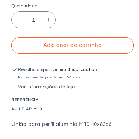
Quantidade
Diminuir
Aumentar
a
a
quantidade
quantidade
de
de
Adicionar ao carrinho
União
União
para
para
perfil
perfil
Recolha disponível em
Shop location
alumínio
alumínio
Normalmente pronto em 2-4 dias
M10
M10
Ver informações da loja
40x83x6
40x83x6
REFERÊNCIA
SKU:
AC HB AP M10
União para perfil alumínio M10 40x83x6