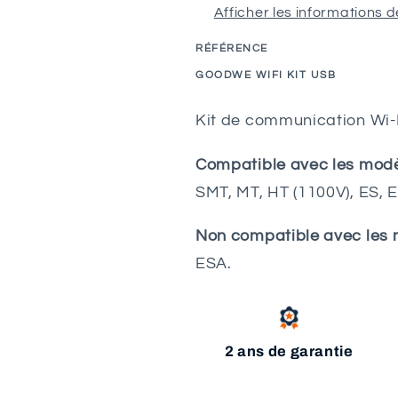
Afficher les informations d
Wi-
Wi-
Fi
Fi
RÉFÉRENCE
SKU:
GOODWE WIFI KIT USB
Kit de communication Wi-
Compatible avec les modèl
SMT, MT, HT (1100V), ES, 
Non compatible avec les 
ESA.
2 ans de garantie