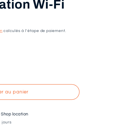
tion Wi-Fi
on
calculés à l'étape de paiement.
er au panier
à
Shop location
 jours
tion