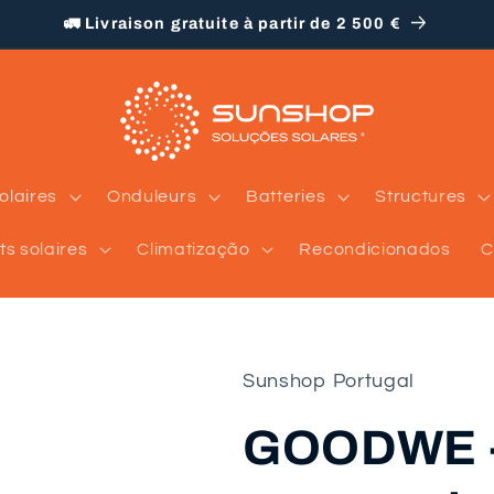
🚛 Livraison gratuite à partir de 2 500 €
olaires
Onduleurs
Batteries
Structures
ts solaires
Climatização
Recondicionados
C
Sunshop Portugal
GOODWE - 