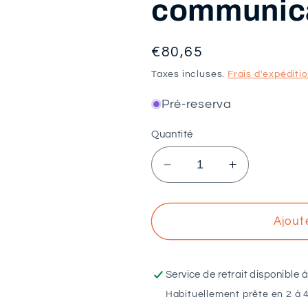
communica
Prix
€80,65
habituel
Taxes incluses.
Frais d'expéditi
Pré-reserva
Quantité
Réduire
Augmenter
la
la
quantité
quantité
de
de
Ajout
GOODWE
GOODWE
-
-
Stylo
Stylo
Service de retrait disponible 
de
de
Habituellement prête en 2 à 4
communication
communica