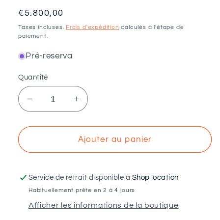
Prix
€5.800,00
habituel
Taxes incluses.
Frais d'expédition
calculés à l'étape de
paiement.
Pré-reserva
Quantité
Réduire
Augmenter
la
la
quantité
quantité
de
de
Ajouter au panier
Kit
Kit
Standard
Standard
-
-
Service de retrait disponible à
Shop location
Autoconsommation
Autoconsommation
Habituellement prête en 2 à 4 jours
monophasée
monophasée
Afficher les informations de la boutique
550W
550W