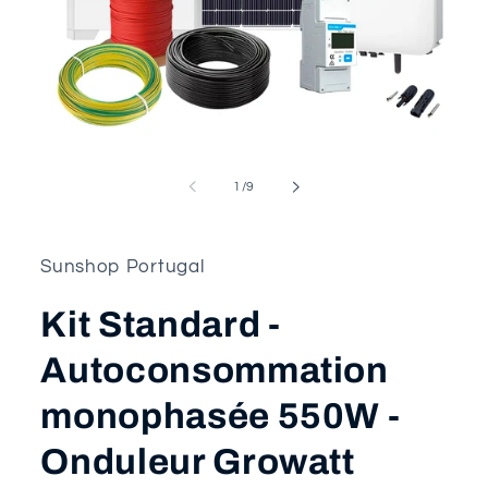
Ouvrir
le
média
de
1
/
9
1
dans
une
fenêtre
Sunshop Portugal
modale
Kit Standard -
Autoconsommation
monophasée 550W -
Onduleur Growatt