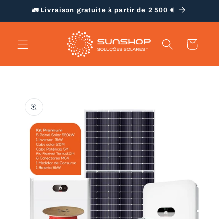
et
🚛 Livraison gratuite à partir de 2 500 €
passer
au
contenu
Panier
Passer aux
informations
produits