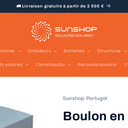
🚛 Livraison gratuite à partir de 2 500 €
olaires
Onduleurs
Batteries
Structures
ts solaires
Climatização
Recondicionados
C
Sunshop Portugal
Boulon en