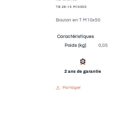
SKU:
TB 28-15 M10X50
Boulon en T M10x50
Caractéristiques
Poids (kg]
0,05
2 ans de garantie
Partager