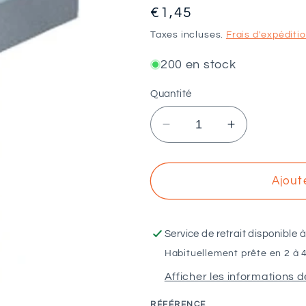
Prix
€1,45
habituel
Taxes incluses.
Frais d'expéditi
200 en stock
Quantité
Réduire
Augmenter
la
la
quantité
quantité
de
de
Ajout
Boulon
Boulon
en
en
T
T
Service de retrait disponible 
M10x50
M10x50
Habituellement prête en 2 à 4
Afficher les informations d
RÉFÉRENCE