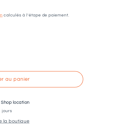
on
calculés à l'étape de paiement.
er au panier
à
Shop location
 jours
e la boutique