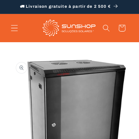
et
🚛 Livraison gratuite à partir de 2 500 €
passer
au
contenu
Panier
Passer aux
informations
produits