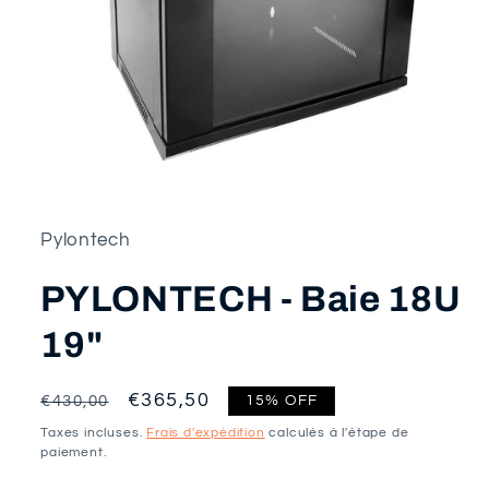
Ouvrir
le
média
1
dans
Pylontech
une
fenêtre
PYLONTECH - Baie 18U
modale
19"
Prix
Prix
€365,50
15% OFF
€430,00
habituel
promotionnel
Taxes incluses.
Frais d'expédition
calculés à l'étape de
paiement.