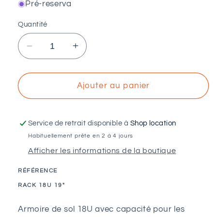
Pré-reserva
Quantité
Réduire
Augmenter
la
la
quantité
quantité
de
de
Ajouter au panier
PYLONTECH
PYLONTECH
-
-
Baie
Baie
Service de retrait disponible à
Shop location
18U
18U
Habituellement prête en 2 à 4 jours
19&quot;
19&quot;
Afficher les informations de la boutique
RÉFÉRENCE
SKU:
RACK 18U 19"
Armoire de sol 18U avec capacité pour les