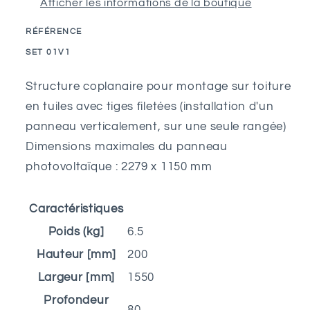
Afficher les informations de la boutique
dalle
dalle
verticale
verticale
RÉFÉRENCE
avec
avec
SKU:
SET 01V1
tige
tige
filetée
filetée
Structure coplanaire pour montage sur toiture
-
-
en tuiles avec tiges filetées (installation d'un
1M
1M
panneau verticalement, sur une seule rangée)
Dimensions maximales du panneau
photovoltaïque : 2279 x 1150 mm
Caractéristiques
Poids (kg]
6.5
Hauteur [mm]
200
Largeur [mm]
1550
Profondeur
80