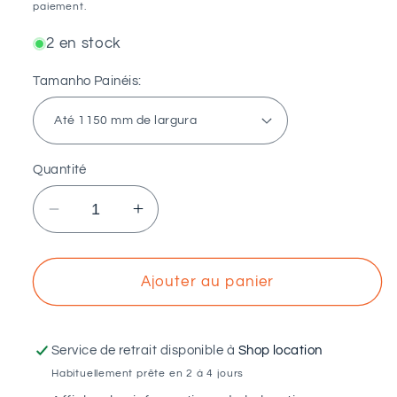
paiement.
2 en stock
Tamanho Painéis:
Quantité
Réduire
Augmenter
la
la
quantité
quantité
de
de
Ajouter au panier
SUNFER
SUNFER
-
-
Structure
Structure
Service de retrait disponible à
Shop location
coplanaire
coplanaire
Habituellement prête en 2 à 4 jours
pour
pour