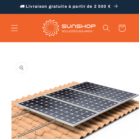
et
🚛 Livraison gratuite à partir de 2 500 €
passer
au
contenu
Panier
Passer aux
informations
produits