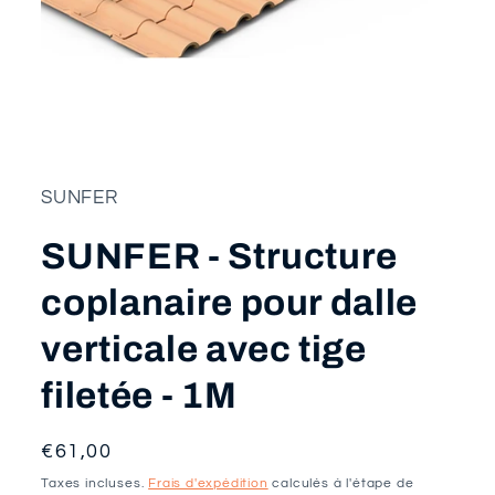
Ouvrir
le
média
1
dans
SUNFER
une
fenêtre
SUNFER - Structure
modale
coplanaire pour dalle
verticale avec tige
filetée - 1M
Prix
€61,00
habituel
Taxes incluses.
Frais d'expédition
calculés à l'étape de