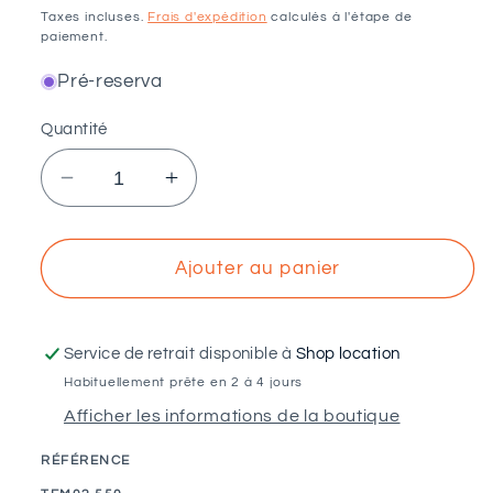
habituel
Taxes incluses.
Frais d'expédition
calculés à l'étape de
paiement.
Pré-reserva
Quantité
Réduire
Augmenter
la
la
quantité
quantité
de
de
Ajouter au panier
VOLTAICO
VOLTAICO
-
-
Structure
Structure
Service de retrait disponible à
Shop location
microrail
microrail
Habituellement prête en 2 à 4 jours
550
550
Afficher les informations de la boutique
mm
mm
pour
pour
RÉFÉRENCE
tuile
tuile