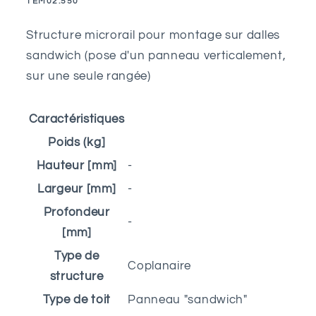
SKU:
TEM02.550
sandwich
sandwich
2M
2M
Structure microrail pour montage sur dalles
sandwich (pose d'un panneau verticalement,
sur une seule rangée)
Caractéristiques
Poids (kg]
Hauteur [mm]
-
Largeur [mm]
-
Profondeur
-
[mm]
Type de
Coplanaire
structure
Type de toit
Panneau "sandwich"