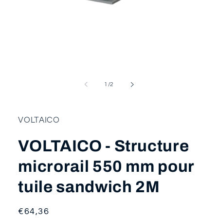
Ouvrir
le
média
1
dans
une
fenêtre
de
1
/
2
modale
VOLTAICO
VOLTAICO - Structure
microrail 550 mm pour
tuile sandwich 2M
Prix
€64,36