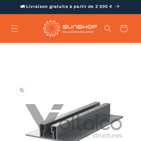
et
🚛 Livraison gratuite à partir de 2 500 €
passer
au
contenu
Panier
Passer aux
informations
produits