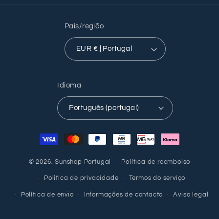
País/região
EUR € | Portugal
Idioma
Português (portugal)
Métodos
de
pagamento
© 2026,
Sunshop Portugal
Política de reembolso
Política de privacidade
Termos do serviço
Política de envio
Informações de contacto
Aviso legal