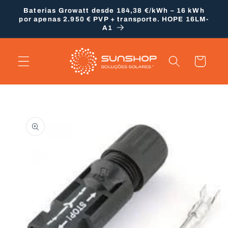
Saltar
Baterias Growatt desde 184,38 €/kWh – 16 kWh
para o
por apenas 2.950 € PVP + transporte. HOPE 16LM-
conteúdo
A1
Carrinho
Saltar para
a
informação
do produto