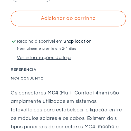
a
a
quantidade
quantidade
de
de
Adicionar ao carrinho
Conector
Conector
MC4
MC4
-
-
Recolha disponível em
Shop location
Fêmea
Fêmea
Normalmente pronto em 2-4 dias
Ver informações da loja
REFERÊNCIA
SKU:
MC4 CONJUNTO
Os conectores
MC4
(Multi-Contact 4mm) são
amplamente utilizados em sistemas
fotovoltaicos para estabelecer a ligação entre
os módulos solares e os cabos. Existem dois
tipos principais de conectores MC4:
macho
e