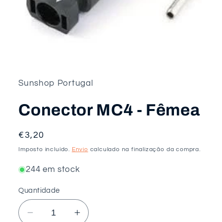
Abrir
conteúdo
multimédia
1
em
Sunshop Portugal
modal
Conector MC4 - Fêmea
Preço
€3,20
normal
Imposto incluído.
Envio
calculado na finalização da compra.
244 em stock
Quantidade
Diminuir
Aumentar