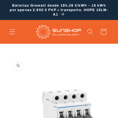
Saltar
Baterias Growatt desde 184,38 €/kWh – 16 kWh
para o
por apenas 2.950 € PVP + transporte. HOPE 16LM-
conteúdo
A1
Carrinho
Saltar para
a
informação
do produto