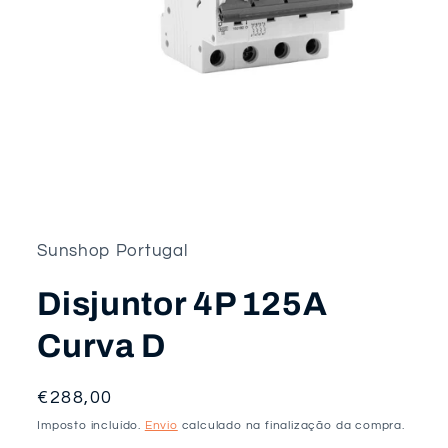
Abrir
conteúdo
multimédia
1
em
Sunshop Portugal
modal
Disjuntor 4P 125A
Curva D
Preço
€288,00
normal
Imposto incluído.
Envio
calculado na finalização da compra.