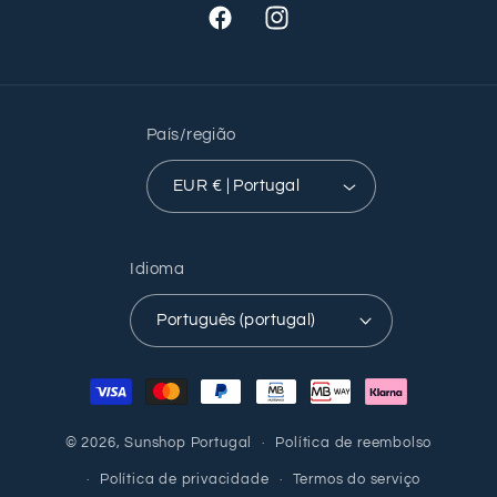
Facebook
Instagram
País/região
EUR € | Portugal
Idioma
Português (portugal)
Métodos
de
pagamento
© 2026,
Sunshop Portugal
Política de reembolso
Política de privacidade
Termos do serviço