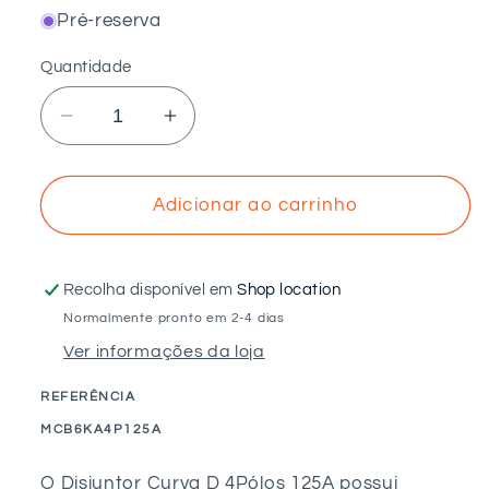
Pré-reserva
Quantidade
Diminuir
Aumentar
a
a
quantidade
quantidade
de
de
Adicionar ao carrinho
Disjuntor
Disjuntor
4P
4P
125A
125A
Recolha disponível em
Shop location
Curva
Curva
Normalmente pronto em 2-4 dias
D
D
Ver informações da loja
REFERÊNCIA
SKU:
MCB6KA4P125A
O Disjuntor Curva D 4Pólos 125A possui