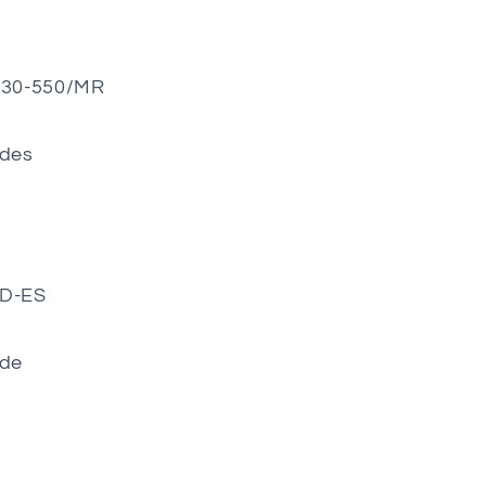
S30-550/MR
ades
8D-ES
ade