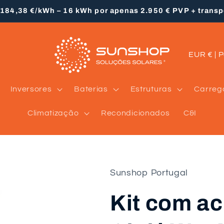
 184,38 €/kWh – 16 kWh por apenas 2.950 € PVP + trans
P
EUR €
a
í
Inversores
Baterias
Estruturas
Carreg
s
Climatização
Recondicionados
C&I
/
r
e
g
Sunshop Portugal
i
Kit com a
ã
o