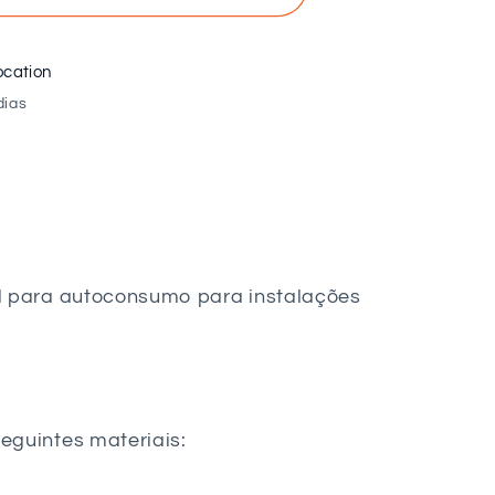
o
ocation
dias
mo
o
eal para autoconsumo para instalações
seguintes materiais: