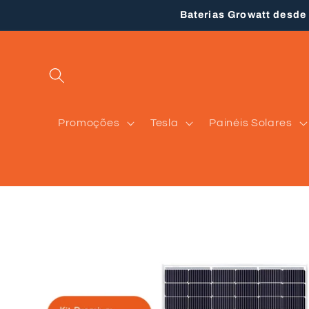
Saltar
Baterias Growatt desde
para o
conteúdo
Promoções
Tesla
Painéis Solares
Saltar para
a
informação
do produto