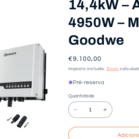
14,4kW – 
4950W – M
Goodwe
Preço
€9.100,00
normal
Imposto incluído.
Envio
calculad
Pré-reserva
Quantidade
Diminuir
Aumentar
a
a
quantidade
quantidade
de
de
Adicion