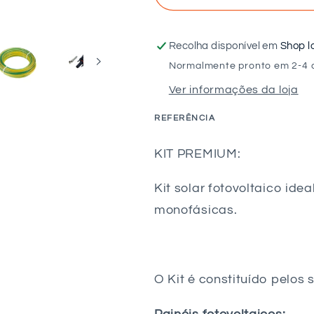
Kit
Kit
com
com
acumulação
acumulaçã
Recolha disponível em
Shop l
de
de
Normalmente pronto em 2-4 
14,4kW
14,4kW
Ver informações da loja
–
–
Autoconsumo
Autoconsu
REFERÊNCIA
4950W
4950W
–
–
SKU:
KIT PREMIUM:
Monofásico
Monofásic
-
-
Kit solar fotovoltaico id
Goodwe
Goodwe
monofásicas.
O Kit é constituído pelos 