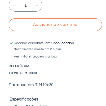
Diminuir
Aumentar
a
a
quantidade
quantidade
de
de
Adicionar ao carrinho
Parafuso
Parafuso
em
em
T
T
Recolha disponível em
Shop location
M10x30
M10x30
Normalmente pronto em 2-4 dias
Ver informações da loja
REFERÊNCIA
SKU:
TB 28-15 M10X30
Parafuso em T M10x30
Especificações