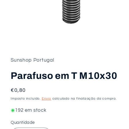
Abrir
conteúdo
multimédia
1
em
Sunshop Portugal
modal
Parafuso em T M10x30
Preço
€0,80
normal
Imposto incluído.
Envio
calculado na finalização da compra.
192 em stock
Quantidade