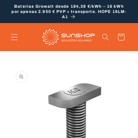
Saltar
Baterias Growatt desde 184,38 €/kWh – 16 kWh
para o
por apenas 2.950 € PVP + transporte. HOPE 16LM-
conteúdo
A1
Carrinho
Saltar para
a
informação
do produto