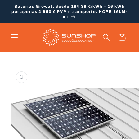
Saltar
Baterias Growatt desde 184,38 €/kWh – 16 kWh
para o
por apenas 2.950 € PVP + transporte. HOPE 16LM-
conteúdo
A1
Carrinho
Saltar para
a
informação
do produto