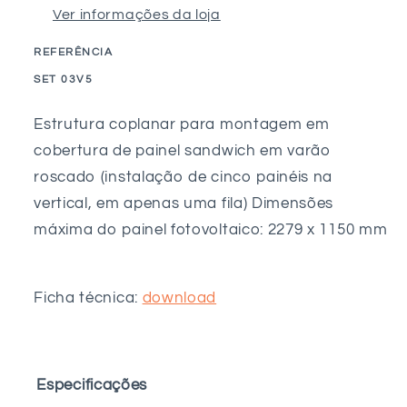
para
para
Ver informações da loja
painel
painel
sandwich
sandwich
REFERÊNCIA
vertical
vertical
SKU:
SET 03V5
c/
c/
varão
varão
Estrutura coplanar para montagem em
roscado
roscado
cobertura de painel sandwich em varão
-
-
5M
5M
roscado (instalação de cinco painéis na
vertical, em apenas uma fila) Dimensões
máxima do painel fotovoltaico: 2279 x 1150 mm
Ficha técnica:
download
Especificações