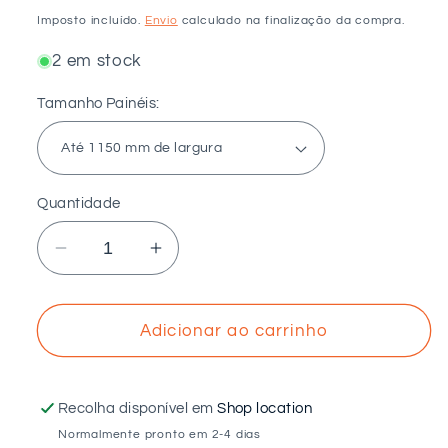
normal
Imposto incluído.
Envio
calculado na finalização da compra.
2 em stock
Tamanho Painéis:
Quantidade
Diminuir
Aumentar
a
a
quantidade
quantidade
de
de
Adicionar ao carrinho
SUNFER
SUNFER
-
-
Estrutura
Estrutura
Recolha disponível em
Shop location
coplanar
coplanar
Normalmente pronto em 2-4 dias