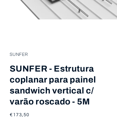
Abrir
conteúdo
multimédia
1
em
SUNFER
modal
SUNFER - Estrutura
coplanar para painel
sandwich vertical c/
varão roscado - 5M
Preço
€173,50