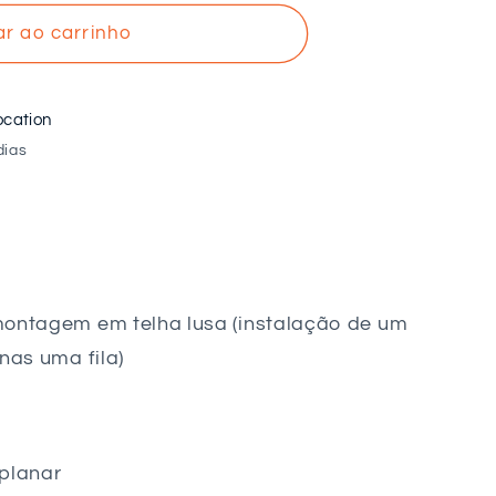
ar ao carrinho
ocation
dias
montagem em telha lusa (instalação de um
nas uma fila)
planar