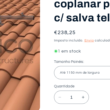
coplanar p
c/ salva te
Preço
€238,25
normal
Imposto incluído.
Envio
calculad
1 em stock
Tamanho Painéis:
Quantidade
Diminuir
Aumentar
a
a