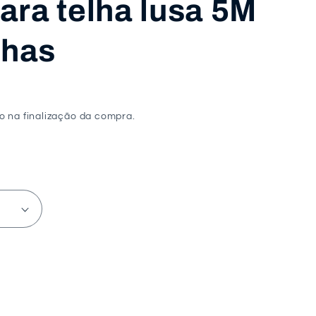
ara telha lusa 5M
lhas
o na finalização da compra.