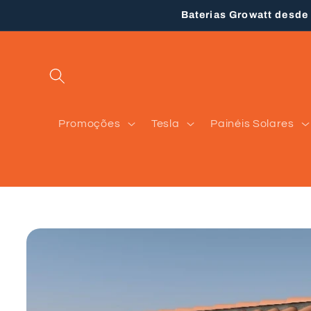
Saltar
Baterias Growatt desde
para o
conteúdo
Promoções
Tesla
Painéis Solares
Saltar para
a
informação
do produto