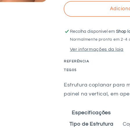
quantidade
quantidade
de
de
Adicion
VOLTAICO
VOLTAICO
-
-
Estrutura
Estrutura
Recolha disponível em
Shop l
coplanar
coplanar
Normalmente pronto em 2-4 
para
para
Ver informações da loja
telha
telha
lusa
lusa
REFERÊNCIA
5M
5M
c/
c/
SKU:
TEG05
salva
salva
telhas
telhas
Estrutura coplanar para 
painel na vertical, em ape
Especificações
Tipo de Estrutura
Co