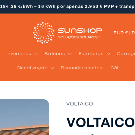
 184,38 €/kWh – 16 kWh por apenas 2.950 € PVP + trans
P
EUR €
a
í
Inversores
Baterias
Estruturas
Carreg
s
Climatização
Recondicionados
C&I
/
r
e
g
VOLTAICO
i
VOLTAICO 
ã
o