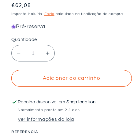
Preço
€62,08
normal
Imposto incluído.
Envio
calculado na finalização da compra.
Pré-reserva
Quantidade
Diminuir
Aumentar
a
a
quantidade
quantidade
de
de
Adicionar ao carrinho
VOLTAICO
VOLTAICO
-
-
Estrutura
Estrutura
Recolha disponível em
Shop location
microrail
microrail
Normalmente pronto em 2-4 dias
550mm
550mm
Ver informações da loja
para
para
telha
telha
REFERÊNCIA
sandwich
sandwich