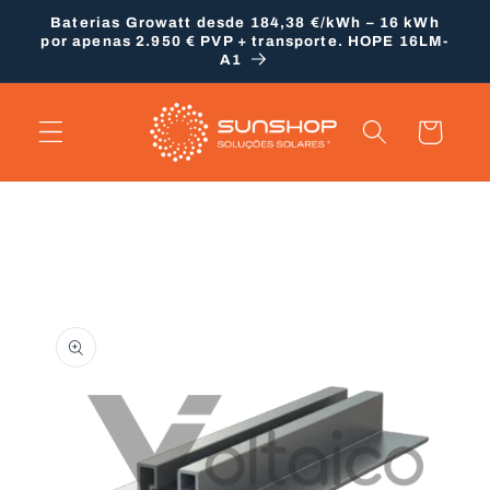
Saltar
Baterias Growatt desde 184,38 €/kWh – 16 kWh
para o
por apenas 2.950 € PVP + transporte. HOPE 16LM-
conteúdo
A1
Carrinho
Saltar para
a
informação
do produto