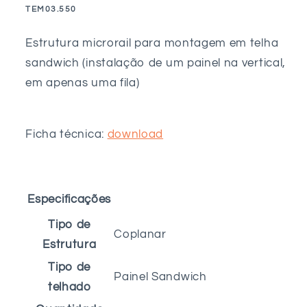
SKU:
TEM03.550
3M
3M
Estrutura microrail para montagem em telha
sandwich (instalação de um painel na vertical,
em apenas uma fila)
Ficha técnica:
download
Especificações
Tipo de
Coplanar
Estrutura
Tipo de
Painel Sandwich
telhado