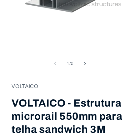
Abrir
conteúdo
multimédia
1
em
modal
de
1
/
2
VOLTAICO
VOLTAICO - Estrutura
microrail 550mm para
telha sandwich 3M